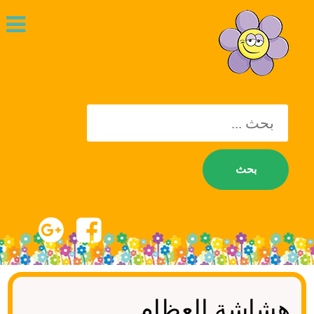
يبحث
عن:
هشاشة العظام