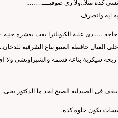
سى كده مثلا
..
ولا زى صوفيــــ
……..
ه ايه واتصرف
.
حاجه
…..
دى علبة الكيوباترا بقت بعشره جنيه
 –
ى العيال حافظه المنيو بتاع الشرقيه للدخان
..
 ريحه سيكرية بتاعة قسمه والشبراويشى ولا ا
قف فى الصيدلية الصبح لحد ما الدكتور يجى
.
سات تكون حلوة كده
.