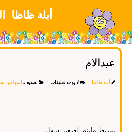
أبلة ظاظا
ال
عيدالام
أبلة ظاظا
لا يوجد تعليقات
تصنيف:
المواطن بس
بسيط وابنه الصغير سهل