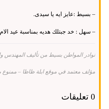
–
بسيط
:
عايز ايه يا سيدى
.
–
سهل
:
خد جبتلك هديه بمناسبة عيد ال
نوادر المواطن بسيط من تأليف المهندس و
مؤلف معتمد في موقع ابلة ظاظا – ممنوع منعا
0 تعليقات