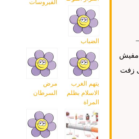
الفيروسات
.
الضباب
مفيش
ى زفت
يتهم الغرب
مرض
الاسلام بظلم
السرطان
المراة