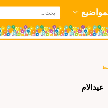
يبحث
مواضيع
عن:
يط
عيدالام