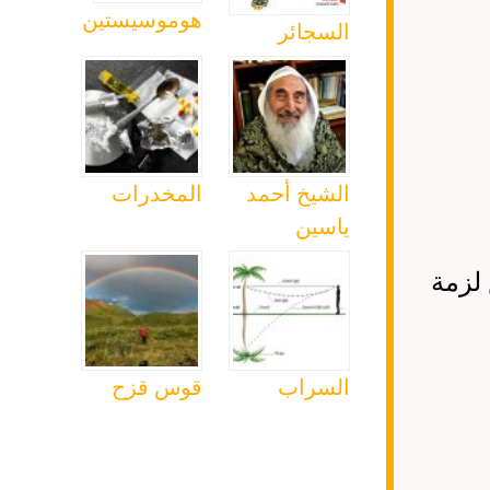
هوموسيستين
السجائر
الشيخ أحمد
المخدرات
ياسين
 لزمة
السراب
قوس قزح