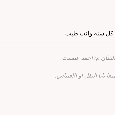
ام كل سنه وانت طيب
.
الفنان م/ احمد عصمت.
 باتا النقل او الاقتباس.