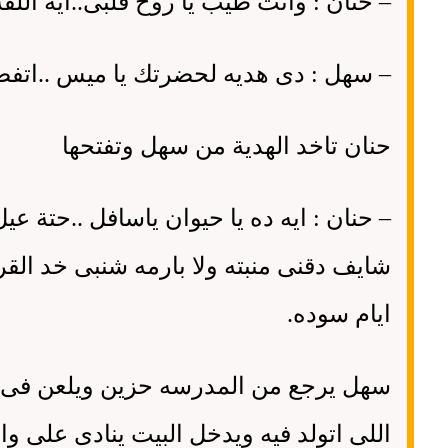
–
حنان
:
وانت طيب يا روح قلبى
..
ايه اللف
–
سهل
:
دى هديه لحضرتك يا ميس
..
اتفض
حنان تاخد الهدية من سهل وتفتحها
–
حنان
:
ايه ده يا حيوان ياسافل
..
حتة عيل
شايف دقنى منبته ولا بارمه شنبى خد الق
ايام سوده
.
سهل يرجع من المدرسه حزين ويلعن فى ش
اللى اتولد فيه ويدخل البيت ينادى على وا