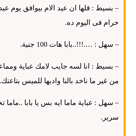
–
بسيط
:
قلها ان عيد الام بيوافق يوم عيد
حرام فى اليوم ده
.
–
سهل
: ….!!!..
بابا هات
100
جنية
.
–
بسيط
:
انا لسه جايب لامك عباية ومم
من غير ما ناخد بالنا واديها للميس بتاعتك
.
–
سهل
:
عباية ماما ايه بس يا بابا
..
ماما تخ
سرير
.