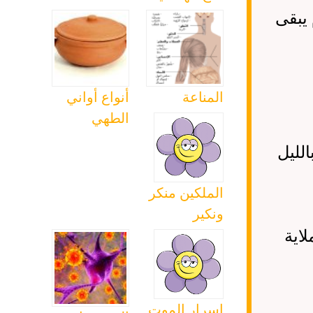
 يبقى
المناعة
أنواع أواني
الطهي
لليل
الملكين منكر
ونكير
لاية
اسرار الموت