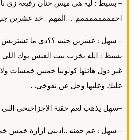
–
بسيط
:
ليه هى ميس حنان رفيعه زى نان
احممممممممم
….
المهم
..
خد عشرين جني
–
سهل
:
عشرين جنيه ؟؟دى ما تشتريش 
بسيط
:
الله يخرب بيت الفيس بوك اللى خل
غير دول هاتلها كولونيا خمس خمسات ولا
عليك وعليها وحل عن نفوخى
. .
–
سهل يذهب لعم حقنة الاجزاخنجى اللى بي
–
سهل
:
عم حقنه
..
ادينى ازازة خمس خم