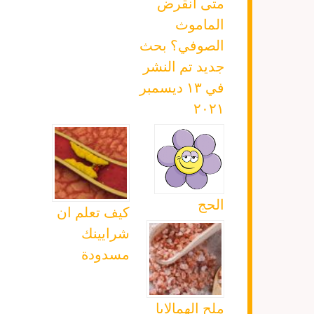
متى انقرض
الماموث
الصوفي؟ بحث
جديد تم النشر
في ١٣ ديسمبر
٢٠٢١
الحج
كيف تعلم ان
شرايينك
مسدودة
ملح الهمالايا