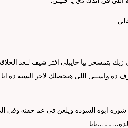
ه اللى فى ايدك دى يا حبيبى
.
لى
.
 زيك بتمسخر بيا جايبلى افتر شيف لبعد الحلاقه
رف ده واستنى اللى هيحصلك لاخر السنه ده انا
ورة ابوة السوده ويلعن فى عم حقنه وفى الي
لده
…
بابا
…
بابا