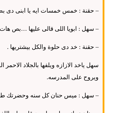
–
حقنة
:
خمس خمسات ايه يا ابنى دى بط
–
سهل
:
ابويا اللى قالى عليها
…
بص هات ا
–
حقنة
:
خد دى حلوة والكل بيشتريها
.
سهل ياخد الازازه ويلفها بالجلاد الاحمر
ويروح على المدرسه
.
–
سهل
:
ميس حنان كل سنه وحضرتك طيبه