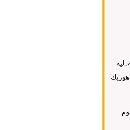
..
ليه
 هوريك
وم