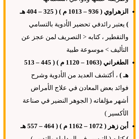
الزهراوي ( 936 – 1013 م ) ( 325 – 404 هـ
)
يعتبر رائدفي تحضير الأدوية بالتسامي
والتقطير ، كتابه < التصريف لمن عجز عن
التأليف > موسوعة طبية
الطغراني (1063 – 1120 م ) ( 445 – 513
هـ )
، أكتشف العديد من الأدوية وشرح
فوائد بعض المعادن في علاج الأمراض
أشهر مؤلفاته ( الجوهر النضير في صناعة
الأكسير )
أبن زهر ( 1072 – 1162 م ) ( 464 – 557 هـ
)
كتابه ( التيسير في المداواة والتدبير )