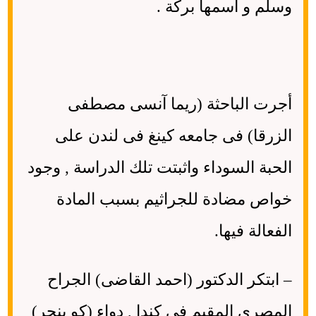
وسلم و أسمها بركة .
أجرت الباحثة (ريما آنسى مصطفى
الزرقا) فى جامعه كينغ فى لندن على
الحبة السوداء واثبتت تلك الدراسة , وجود
خواص مضادة للجراثيم بسبب المادة
الفعالة فيها.
– ابتكر الدكتور (احمد القاضى) الجراح
المصرى المقيم فى كندا , دواء (كو ينجر)