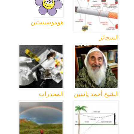
هوموسيستين
السجائر
الشيخ أحمد ياسين
المخدرات