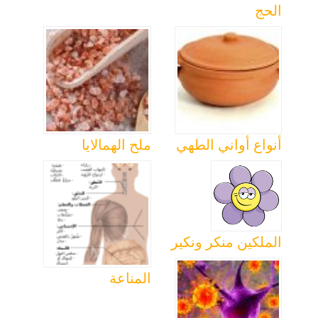
الحج
أنواع أواني الطهي
ملح الهمالايا
الملكين منكر ونكير
المناعة