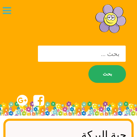
يبحث
عن:
حبة البركة