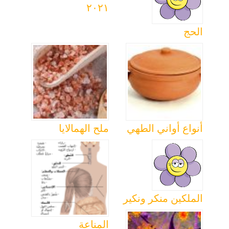
٢٠٢١
الحج
أنواع أواني الطهي
ملح الهمالايا
الملكين منكر ونكير
المناعة