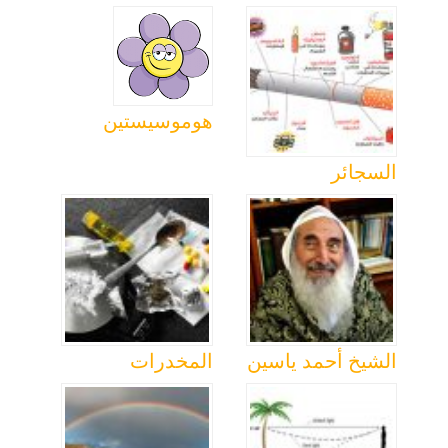
هوموسيستين
السجائر
الشيخ أحمد ياسين
المخدرات