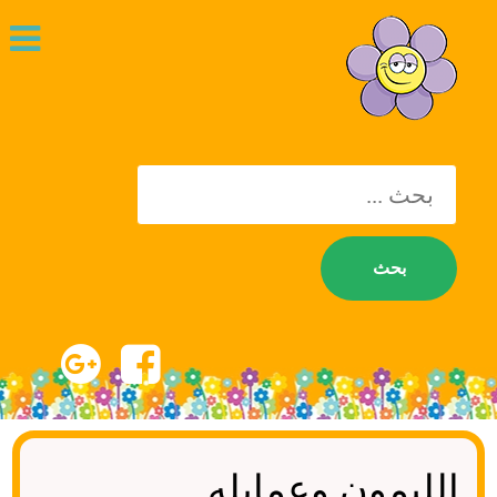
يبحث
عن:
الليمون وعمايله