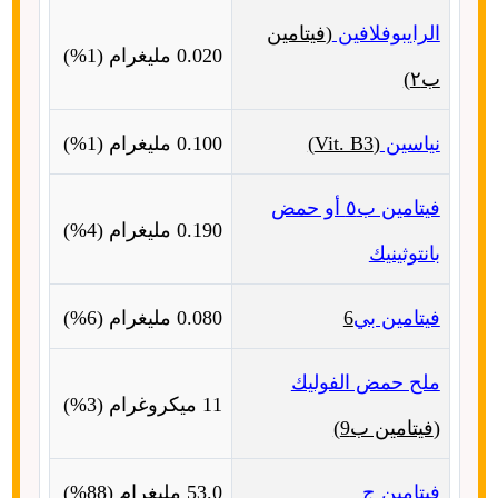
الرايبوفلافين
(
فيتامين
0.020
مليغرام
(1%)
ب٢
)
نياسين
(Vit. B3)
0.100
مليغرام
(1%)
فيتامين ب٥ أو حمض
0.190
مليغرام
(4%)
بانتوثينيك
فيتامين بي
6
0.080
مليغرام
(6%)
ملح حمض الفوليك
11
ميكروغرام
(3%)
(
فيتامين ب
9)
فيتامين ج
53.0
مليغرام
(88%)