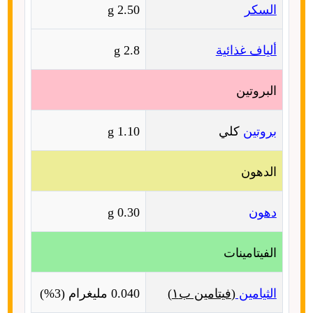
السكر
2.50 g
ألياف غذائية
2.8 g
البروتين
بروتين
كلي
1.10 g
الدهون
دهون
0.30 g
الفيتامينات
الثيامين
(
فيتامين ب١
)
0.040
مليغرام
(3%)