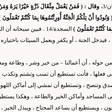
/3،
وقال : ( فَمَنْ يَعْمَلْ مِثْقَالَ ذَرَّةٍ خَيْرًا يَرَهُ وَمَنْ
ُودُوا أَنْ تِلْكُمُ الْجَنَّةُ أُورِثْتُمُوهَا بِمَا كُنْتُمْ تَعْمَلُونَ )
 كُنْتُمْ تَعْمَلُونَ )
السجدة/14 . فبين سبحانه أن 
 فيدخل الجنة ، أو يكفر ويعمل السيئات باختياره
ن حوله ، أن أعمالنا – من خير وشر ، وطاعة ومع
 على فعلها ، فأنت تستطيع أن تسب وتشتم وتكذب 
دق وتنصح ، وتستطيع أن تمشي إلى أماكن اللهو
ى المساجد وأماكن الخير والطاعة ، وهكذا يستطي
ن ، ويستطيع أن يساعد المحتاج ، ويبذل الخير ، 