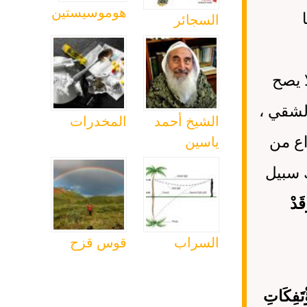
هوموسيستين
السجائر
ا يصح
لشقي ،
الشيخ أحمد
المخدرات
اع من
ياسين
ك سبيل
َدْ
السراب
قوس قزح
ْتَفِكَاتِ