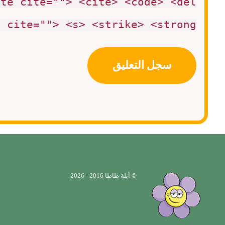
ote cite=""> <cite> <code> <del
 cite=""> <s> <strike> <strong>
© أبلة ظاظا 2016 - 2026