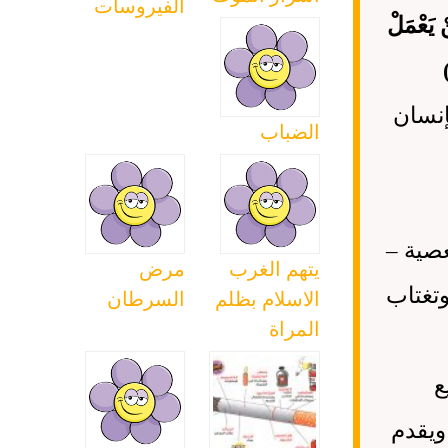
الفيروسات
 يَعْمَلْ
الإنسان
الضباب
صية –
يتهم الغرب
مرض
وتغتاب
الاسلام بظلم
السرطان
المراة
ع
ويقدم