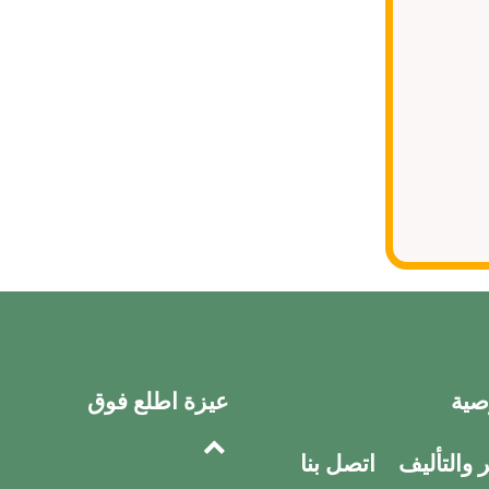
صية
عيزة اطلع فوق
والتأليف
اتصل بنا