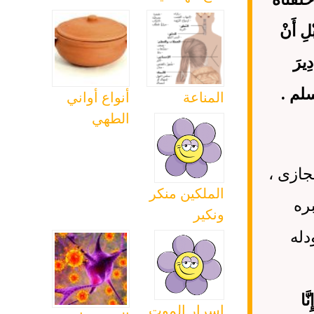
لِ أَنْ
يرَ
مسلم .
المناعة
أنواع أواني
الطهي
جازى ،
الملكين منكر
ره
ونكير
دله
َا
اسرار الموت