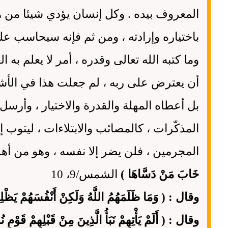
المعروف بيده . وكل إنسان يؤدي شيئا من هذه 
باختياره وإرادته ، ومن ثم فإنه سيحاسب علي
وما كتبه الله تعالى وقدره ، أمر لا يعلم به ال
أن يعترض على ربه ، لم جعلت هذا في الأشقي
بل أعطاه المهلة والقدرة والاختيار ، وأرسل
المذكّرات ، كالمصائب والابتلاءات ، ليتوب إ
المجرمين ، فلن يضر إلا نفسه ، وهو من أه
خَابَ مَنْ دَسَّاهَا )
الشمس/9، 10
وقال : ( وَمَا ظَلَمَهُمُ اللَّهُ وَلَكِنْ أَنْفُسَهُمْ يَظْل
وقال : ( أَلَمْ يَأْتِهِمْ نَبَأُ الَّذِينَ مِنْ قَبْلِهِمْ قَوْمِ