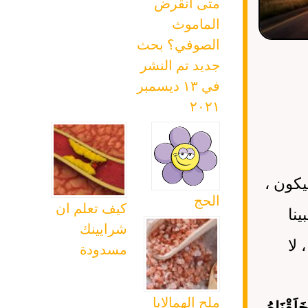
متى انقرض
الماموث
الصوفي؟ بحث
جديد تم النشر
في ١٣ ديسمبر
٢٠٢١
يكون ،
الحج
كيف تعلم ان
نا
شرايينك
لا
مسدودة
ملح الهمالايا
َقْنَاهُ