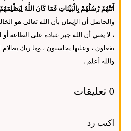
أَتَتْهُمْ رُسُلُهُمْ بِالْبَيِّنَاتِ فَمَا كَانَ اللَّهُ لِيَظْلِمَ
والحاصل أن الإيمان بأن الله تعالى هو الخال
، لا يعني أن الله جبر عباده على الطاعة أو ا
يفعلون ، وعليها يحاسبون ، وما ربك بظلام لل
والله أعلم .
0 تعليقات
اكتب رد