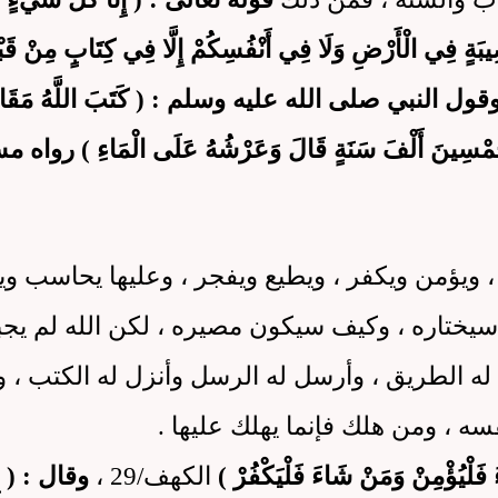
 فِي الْأَرْضِ وَلَا فِي أَنْفُسِكُمْ إِلَّا فِي كِتَابٍ مِنْ قَبْ
قول النبي صلى الله عليه وسلم : ( كَتَبَ اللَّهُ مَقَادِ
َ بِخَمْسِينَ أَلْفَ سَنَةٍ قَالَ وَعَرْشُهُ عَلَى الْمَاءِ ) رواه 
ك ، ويؤمن ويكفر ، ويطيع ويفجر ، وعليها يحاسب وي
ا سيختاره ، وكيف سيكون مصيره ، لكن الله لم يجب
 له الطريق ، وأرسل له الرسل وأنزل له الكتب ، و
 ، ومن هلك فإنما يهلك عليها .
لْيُؤْمِنْ وَمَنْ شَاءَ فَلْيَكْفُرْ )
الكهف/29 ،
وقال : ( إِنّ