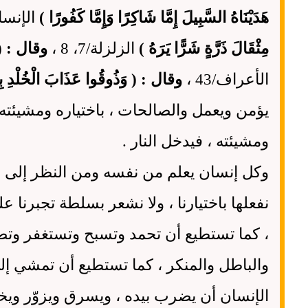
هَدَيْنَاهُ السَّبِيلَ إِمَّا شَاكِرًا وَإِمَّا كَفُورًا )
الإنسان
مِثْقَالَ ذَرَّةٍ شَرًّا يَرَهُ )
الزلزلة/7، 8 ،
وقال : ( وَن
الأعراف/43 ،
وقال : ( وَذُوقُوا عَذَابَ الْخُلْدِ بِمَا
يؤمن ويعمل والصالحات ، باختياره ومشيئته ،
ومشيئته ، فيدخل النار .
وكل إنسان يعلم من نفسه ومن النظر إلى م
نفعلها باختيارنا ، ولا نشعر بسلطة تجبرنا
، كما تستطيع أن تحمد وتسبح وتستغفر وتص
والباطل والمنكر ، كما تستطيع أن تمشي إل
الإنسان أن يضرب بيده ، ويسرق ويزوّر ويخو