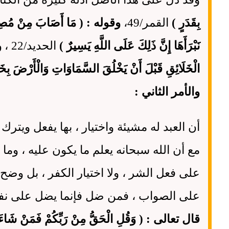
بِقَدَرٍ )
القمر/49،
وقوله : ( مَا أَصَابَ مِنْ مُصِيبَةٍ
نَبْرَأَهَا إِنَّ ذَلِكَ عَلَى اللَّهِ يَسِيرٌ )
الحديد/22 ،
و
الْخَلَائِقِ قَبْلَ أَنْ يَخْلُقَ السَّمَاوَاتِ وَالْأَرْض
والأمر الثاني :
أن العبد له مشيئة واختيار ، بها يفعل ويتر
مع أن الله سبحانه يعلم ما يكون عليه ، وم
على فعل الشر ، ولا اختيار الكفر ، بل وضح
على الصواب ، فمن ضل فإنما يضل على نفسه
قال تعالى : ( وَقُلِ الْحَقُّ مِنْ رَبِّكُمْ فَمَنْ شَاءَ فَ