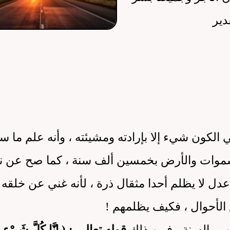
دير
ي الكون شيء إلا بإرادته ومشيئته ، وأنه علم ما س
سموات والأرض بخمسين ألف سنة ، كما صح عن نبي
دل لا يظلم أحدا مثقال ذرة ، لأنه غني عن خلقه ، 
 الأحوال ، فكيف يظلمهم !
اب والسنة ، فمن ذلك
قوله تعالى : ( إِنَّا كُلَّ شَيْءٍ خَل