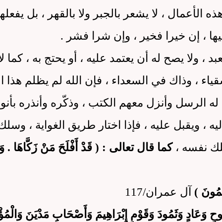
الأعمال ، لا يشعر بالجبر ولا بالقهر ، بل يفعلها
ها ، إن خيرا فخير ، وإن شرا فشر .
عبد ، ولا يصح له أن يعتمد عليه ، أو يحتج به ، كما ل
اء ، وذاك في السعداء ، فإن الله لم يظلم هذا ا
 له الرسل وأنزل معهم الكتب ، وذكّره وأنذره بأنو
ليه ، ويقبل عليه ، فإذا اختار طريق الغواية ، وسل
لك نفسه ،
كما قال تعالى : ( قَدْ أَفْلَحَ مَنْ زَكَّاهَا . وَق
ِمُونَ )
آل عمران/117
 نُوحٍ وَعَادٍ وَثَمُودَ وَقَوْمِ إِبْرَاهِيمَ وَأَصْحَابِ مَدْيَنَ وَالْمُؤ