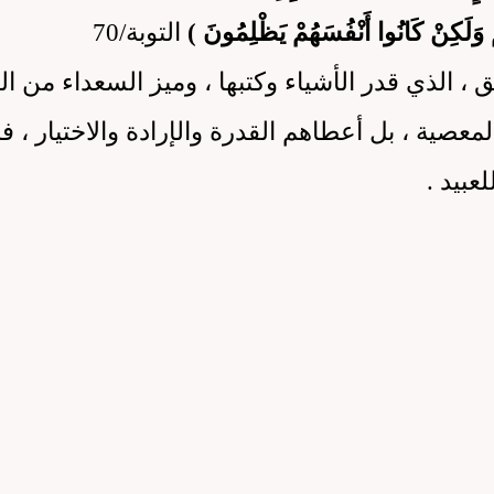
هُمْ وَلَكِنْ كَانُوا أَنْفُسَهُمْ يَظْلِمُونَ )
التوبة/70
ق ، الذي قدر الأشياء وكتبها ، وميز السعداء من ال
لمعصية ، بل أعطاهم القدرة والإرادة والاختيار ، فب
عبيد .