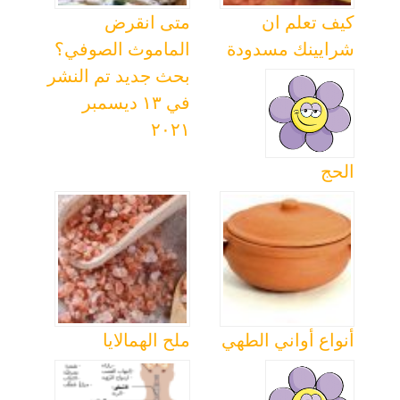
كيف تعلم ان
متى انقرض
شرايينك مسدودة
الماموث الصوفي؟
بحث جديد تم النشر
في ١٣ ديسمبر
٢٠٢١
الحج
أنواع أواني الطهي
ملح الهمالايا