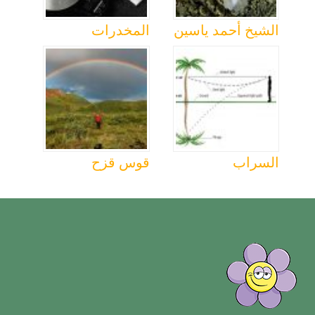
الشيخ أحمد ياسين
المخدرات
السراب
قوس قزح